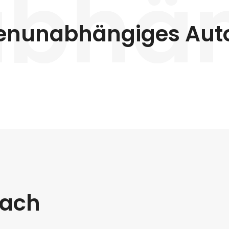
bhä
enunabhängiges Aut
fach