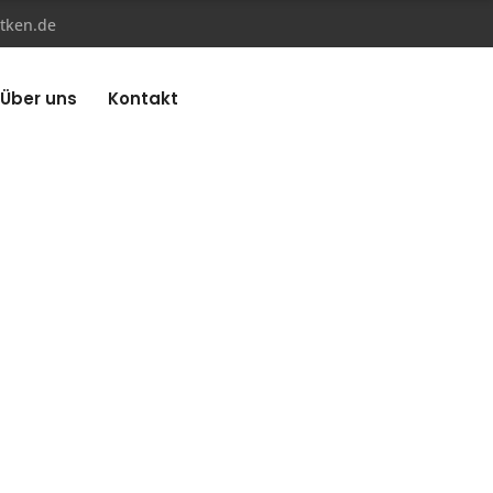
tken.de
Über uns
Kontakt
her auf
Nicht nur Autos
WIR