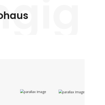
ngig
ohaus