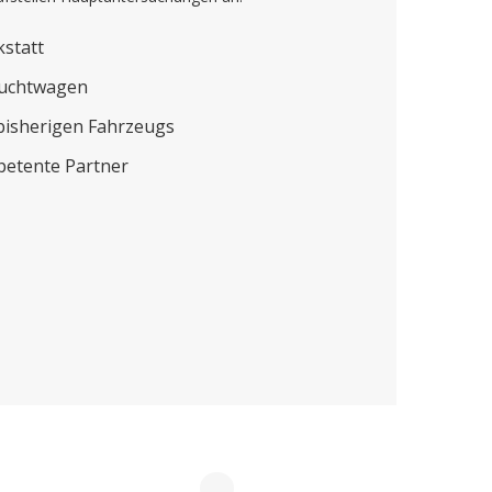
kstatt
auchtwagen
bisherigen Fahrzeugs
petente Partner