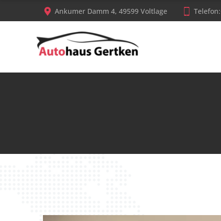
Ankumer Damm 4, 49599 Voltlage
Telefon